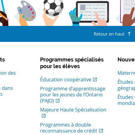
Retour en haut
ts
Programmes spécialisés
Nouve
pour les élèves
tion des
Materne
, Ouvrir dans une nouvelle fenetre
Éducation coopérative
Études s
 dans
géogra
Programme d’apprentissage
es
pour les jeunes de l’Ontario
Études 
, Ouvrir dans une nouvelle fenetre
(PAJO)
mondia
, Ouvrir dans une nouvelle fenetre
Majeure Haute Spécialisation
Programmes à double
, Ouvrir dans une nouvelle fenetre
reconnaissance de crédit