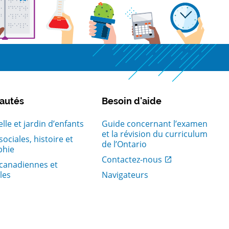
autés
Besoin d'aide
lle et jardin d’enfants
Guide concernant l’examen
et la révision du curriculum
ociales, histoire et
de l’Ontario
phie
, Ouvrir dans une nouvelle fenetr
Contactez-nous
canadiennes et
les
Navigateurs