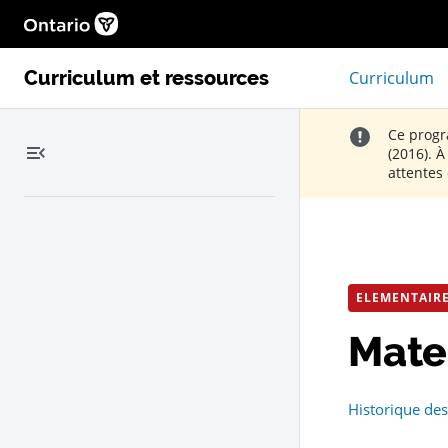
Aide
Page d'accueil Ontario.ca, Ouvrir dans une nou
Curriculum et ressources
Curriculum
Ce progr
Masquer le menu de navigation de gauche
(2016). 
attentes
ELEMENTAIR
Mater
Historique des