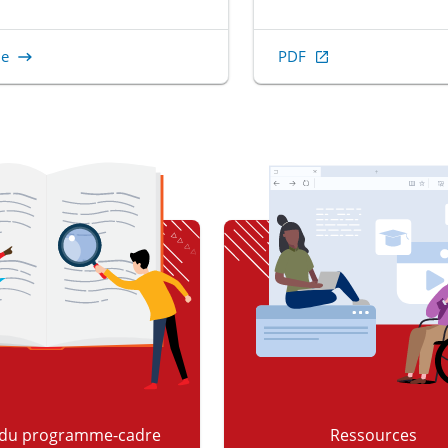
ne
PDF
, Ouvrir dans une nouvelle
 du programme-cadre
Ressources