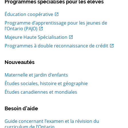
Programmes spécialisés pour les élèves
, Ouvrir dans une nouvelle fenetre
Éducation coopérative
Programme d’apprentissage pour les jeunes de
, Ouvrir dans une nouvelle fenetre
l’Ontario (PAJO)
, Ouvrir dans une nouvelle fenetre
Majeure Haute Spécialisation
, Ouvrir dans une nouvelle fenetre
Programmes à double reconnaissance de crédit
Nouveautés
Maternelle et jardin d’enfants
Études sociales, histoire et géographie
Études canadiennes et mondiales
Besoin d'aide
Guide concernant l’examen et la révision du
curriculum de l’Ontario