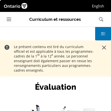
Page d'accueil Ontario.ca, Ouvrir dans une nou
English
Ouvrir et fermer la navigation principale
Recherc
Curriculum et ressources
Table des
Ferme
Le présent contenu est tiré du curriculum
officiel et est applicable à tous les programmes-
re
e
cadres de la 1
à la 12
année. Le personnel
enseignant doit également passer en revue les
renseignements particuliers aux programmes-
cadres enseignés.
Évaluation