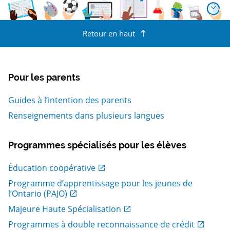
Retour en haut
Pour les parents
Guides à l’intention des parents
Renseignements dans plusieurs langues
Programmes spécialisés pour les élèves
, Ouvrir dans une nouvelle fenetre
Éducation coopérative
Programme d’apprentissage pour les jeunes de
, Ouvrir dans une nouvelle fenetre
l’Ontario (PAJO)
, Ouvrir dans une nouvelle fenetre
Majeure Haute Spécialisation
, Ouvrir dans une nouvelle fenetre
Programmes à double reconnaissance de crédit