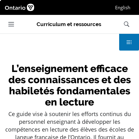
Page d'accueil Ontario.ca, Ouvrir dans une nou
English
Ouvrir et fermer la navigation principale
Recherc
Curriculum et ressources
Table des
L’enseignement efficace
des connaissances et des
habiletés fondamentales
en lecture
Ce guide vise à soutenir les efforts continus du
personnel enseignant à développer les
compétences en lecture des élèves des écoles de
langue française de l’Ontario. Il fournit au