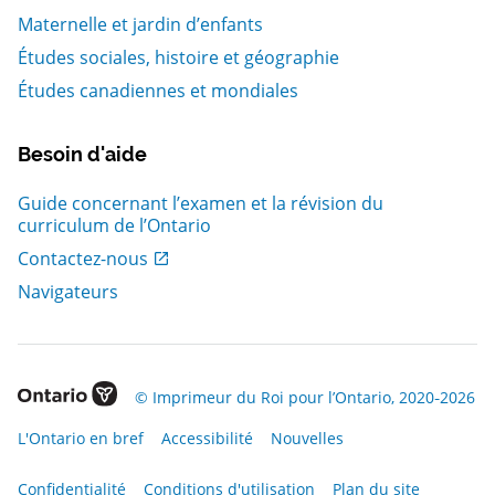
Maternelle et jardin d’enfants
Études sociales, histoire et géographie
Études canadiennes et mondiales
Besoin d'aide
Guide concernant l’examen et la révision du
curriculum de l’Ontario
, Ouvrir dans une nouvelle fenetre
Contactez-nous
Navigateurs
, Ouvrir dans une nouvelle fenetre
© Imprimeur du Roi pour l’Ontario, 2020‑2026
, Ouvrir dans une nouvelle fenetre
, Ouvrir dans une nouvelle fenetre
, Ouvrir dans une nouvelle fenetre
L'Ontario en bref
Accessibilité
Nouvelles
, Ouvrir dans une nouvelle fenetre
, Ouvrir dans une nouvelle fenetre
Confidentialité
Conditions d'utilisation
Plan du site